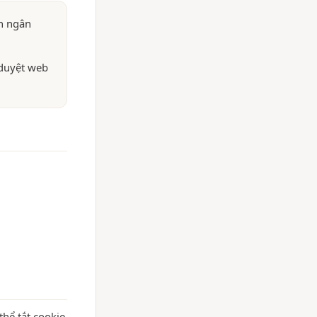
ản ngân
i duyệt web
hể tắt cookie