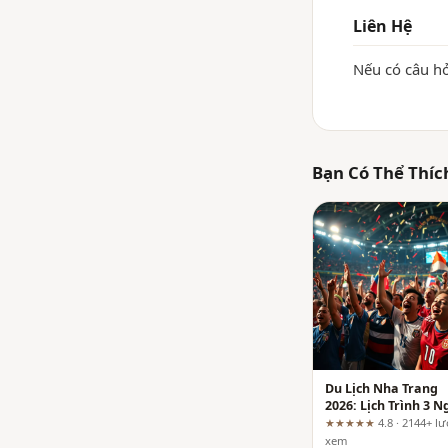
Liên Hệ
Nếu có câu hỏ
Bạn Có Thể Thíc
Du Lịch Nha Trang
2026: Lịch Trình 3 N
2 Đêm "Chuẩn Khôn
★★★★★
4.8 · 2144+ lư
Cần Chỉnh"
xem