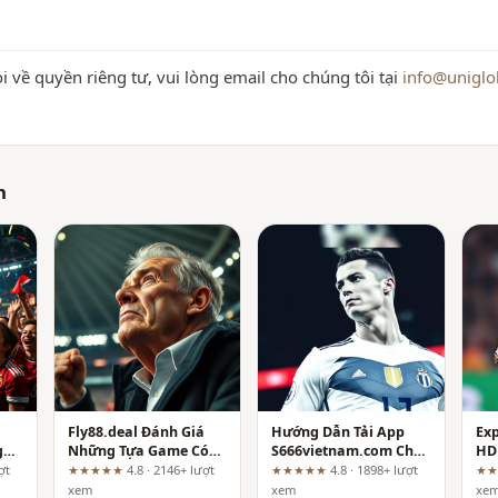
i về quyền riêng tư, vui lòng email cho chúng tôi tại
info@uniglo
h
Fly88.deal Đánh Giá
Hướng Dẫn Tải App
Ex
gày
Những Tựa Game Có
S666vietnam.com Cho
HD 
g
Đồ Họa Ấn Tượng
Android Chi Tiết Từ A-Z
Bac
ợt
★★★★★
4.8 · 2146+ lượt
★★★★★
4.8 · 1898+ lượt
★
789
xem
xem
xe