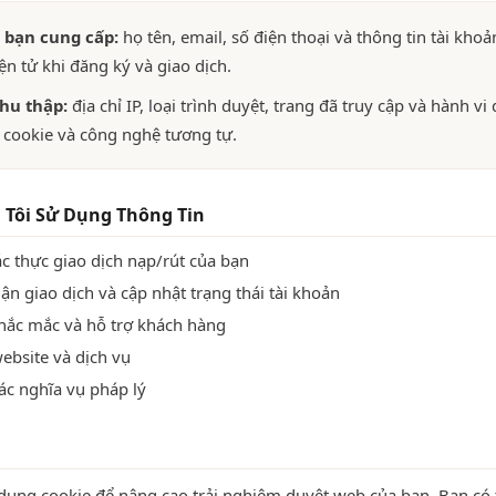
 bạn cung cấp:
họ tên, email, số điện thoại và thông tin tài kho
ện tử khi đăng ký và giao dịch.
hu thập:
địa chỉ IP, loại trình duyệt, trang đã truy cập và hành v
 cookie và công nghệ tương tự.
 Tôi Sử Dụng Thông Tin
ác thực giao dịch nạp/rút của bạn
ận giao dịch và cập nhật trạng thái tài khoản
hắc mắc và hỗ trợ khách hàng
website và dịch vụ
ác nghĩa vụ pháp lý
dụng cookie để nâng cao trải nghiệm duyệt web của bạn. Bạn có t