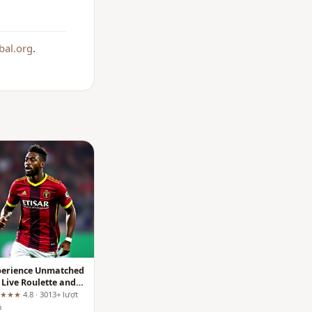
bal.org
.
perience Unmatched
Live Roulette and
carat Streams on
★★★★
4.8 · 3013+ lượt
club
m