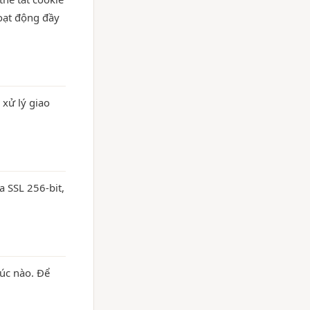
hoạt động đầy
 xử lý giao
 SSL 256-bit,
lúc nào. Để