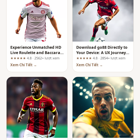
Experience Unmatched HD
Download go88 Directly to
Live Roulette and Baccarat
Your Device: A UX Journey
Streams on sunwin:
Review
★★★★★
4.8 · 2562+ lượt xem
★★★★★
4.8 · 2854+ lượt xem
Expectations Versus What
Xem Chi Tiết →
Xem Chi Tiết →
You Must Verify Yourself