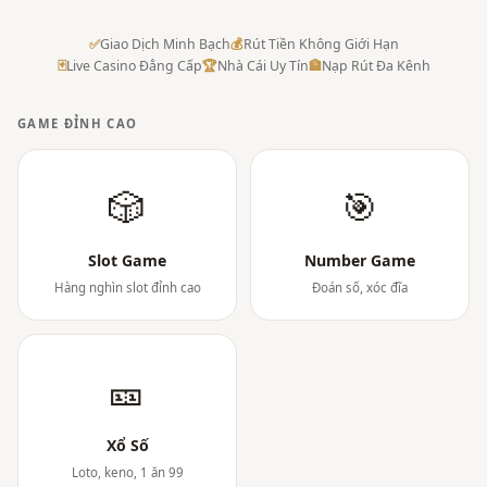
✅
Giao Dịch Minh Bạch
💰
Rút Tiền Không Giới Hạn
🃏
Live Casino Đẳng Cấp
🏆
Nhà Cái Uy Tín
🏦
Nạp Rút Đa Kênh
GAME ĐỈNH CAO
🎲
🎯
Slot Game
Number Game
Hàng nghìn slot đỉnh cao
Đoán số, xóc đĩa
🎫
Xổ Số
Loto, keno, 1 ăn 99