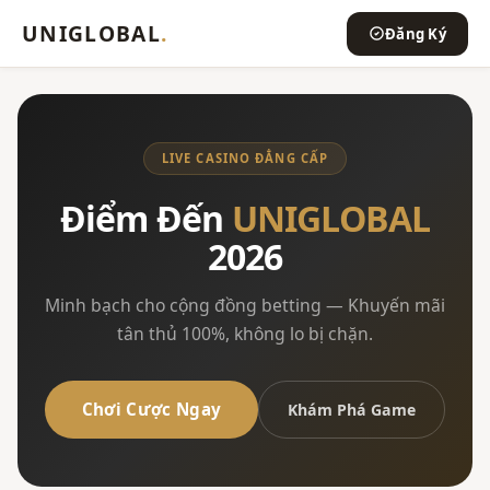
UNIGLOBAL
.
Đăng Ký
LIVE CASINO ĐẲNG CẤP
Điểm Đến
UNIGLOBAL
2026
Minh bạch cho cộng đồng betting — Khuyến mãi
tân thủ 100%, không lo bị chặn.
Chơi Cược Ngay
Khám Phá Game