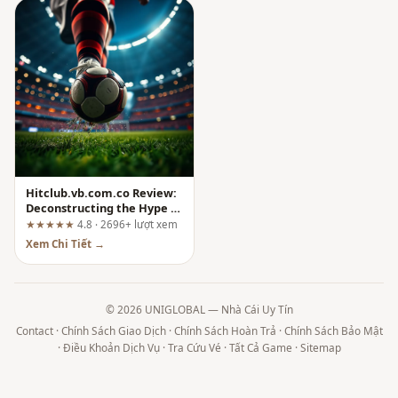
Hitclub.vb.com.co Review:
Deconstructing the Hype –
What UX Reveals About
★★★★★
4.8 · 2696+ lượt xem
Real Experience
Xem Chi Tiết →
© 2026 UNIGLOBAL — Nhà Cái Uy Tín
Contact
·
Chính Sách Giao Dịch
·
Chính Sách Hoàn Trả
·
Chính Sách Bảo Mật
·
Điều Khoản Dịch Vụ
·
Tra Cứu Vé
·
Tất Cả Game
·
Sitemap