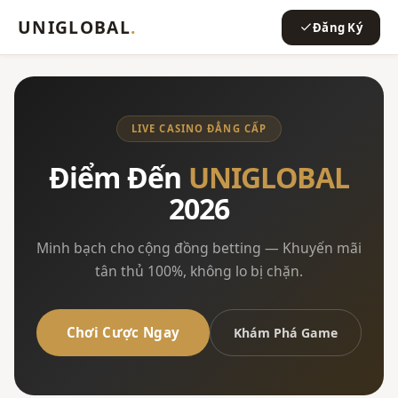
UNIGLOBAL
.
Đăng Ký
LIVE CASINO ĐẲNG CẤP
Điểm Đến
UNIGLOBAL
2026
Minh bạch cho cộng đồng betting — Khuyến mãi
tân thủ 100%, không lo bị chặn.
Chơi Cược Ngay
Khám Phá Game