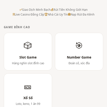
✅
Giao Dịch Minh Bạch
💰
Rút Tiền Không Giới Hạn
🃏
Live Casino Đẳng Cấp
🏆
Nhà Cái Uy Tín
🏦
Nạp Rút Đa Kênh
GAME ĐỈNH CAO
🎲
🎯
Slot Game
Number Game
Hàng nghìn slot đỉnh cao
Đoán số, xóc đĩa
🎫
Xổ Số
Loto, keno, 1 ăn 99