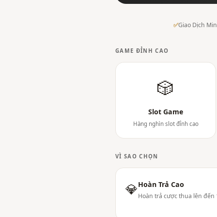
✅
Giao Dịch Mi
GAME ĐỈNH CAO
🎲
Slot Game
Hàng nghìn slot đỉnh cao
VÌ SAO CHỌN
Hoàn Trả Cao
💎
Hoàn trả cược thua lên đến 