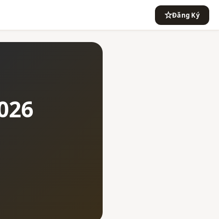
Đăng Ký
026