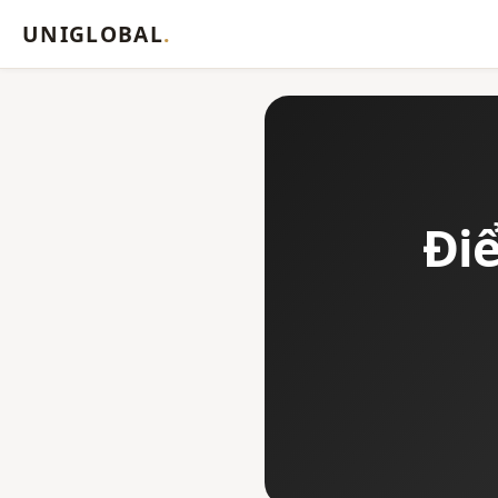
UNIGLOBAL
.
Đi