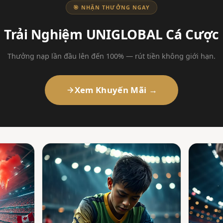
🎯 NHẬN THƯỞNG NGAY
Trải Nghiệm UNIGLOBAL Cá Cược
Thưởng nạp lần đầu lên đến 100% — rút tiền không giới hạn.
Xem Khuyến Mãi →