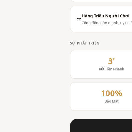
Hàng Triệu Người Chơi
⭐
Cộng đồng lớn mạnh, uy tín
SỰ PHÁT TRIỂN
3'
Rút Tiền Nhanh
100%
Bảo Mật