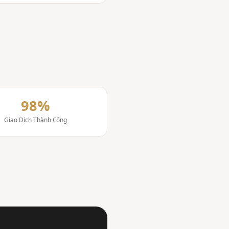
98%
Giao Dịch Thành Công