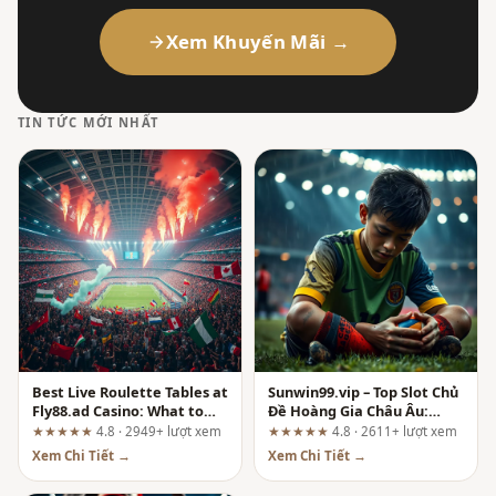
Xem Khuyến Mãi →
TIN TỨC MỚI NHẤT
Best Live Roulette Tables at
Sunwin99.vip – Top Slot Chủ
Fly88.ad Casino: What to
Đề Hoàng Gia Châu Âu:
Check Before You Bet
Đánh Giá Chi Tiết Dành Cho
★★★★★
4.8 · 2949+ lượt xem
★★★★★
4.8 · 2611+ lượt xem
Người Chơi Mới
Xem Chi Tiết →
Xem Chi Tiết →