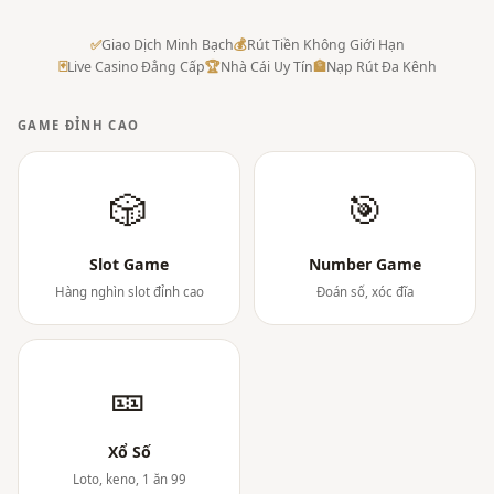
✅
Giao Dịch Minh Bạch
💰
Rút Tiền Không Giới Hạn
🃏
Live Casino Đẳng Cấp
🏆
Nhà Cái Uy Tín
🏦
Nạp Rút Đa Kênh
GAME ĐỈNH CAO
🎲
🎯
Slot Game
Number Game
Hàng nghìn slot đỉnh cao
Đoán số, xóc đĩa
🎫
Xổ Số
Loto, keno, 1 ăn 99