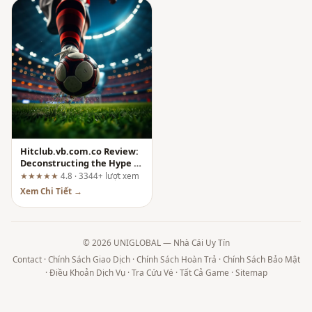
Hitclub.vb.com.co Review:
Deconstructing the Hype –
What UX Reveals About
★★★★★
4.8 · 3344+ lượt xem
Real Experience
Xem Chi Tiết →
© 2026 UNIGLOBAL — Nhà Cái Uy Tín
Contact
·
Chính Sách Giao Dịch
·
Chính Sách Hoàn Trả
·
Chính Sách Bảo Mật
·
Điều Khoản Dịch Vụ
·
Tra Cứu Vé
·
Tất Cả Game
·
Sitemap